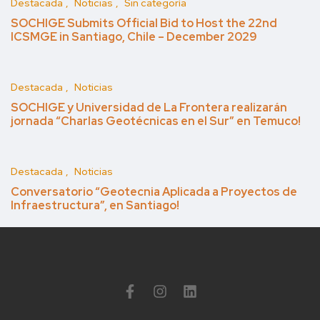
Destacada
Noticias
Sin categoría
SOCHIGE Submits Official Bid to Host the 22nd
ICSMGE in Santiago, Chile – December 2029
Destacada
Noticias
SOCHIGE y Universidad de La Frontera realizarán
jornada “Charlas Geotécnicas en el Sur” en Temuco!
Destacada
Noticias
Conversatorio “Geotecnia Aplicada a Proyectos de
Infraestructura”, en Santiago!