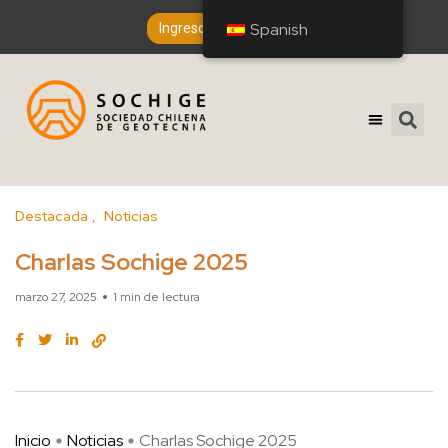
Spanish
Spanish
Ingreso de Socios
Destacada
Noticias
Charlas Sochige 2025
marzo 27, 2025
1 min de lectura
Inicio
Noticias
Charlas Sochige 2025