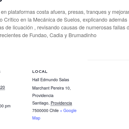
en plataformas costa afuera, presas, tranques y mejoram
do Crítico en la Mecánica de Suelos, explicando además 
as de licuación , revisando causas de numerosas fallas 
s recientes de Fundao, Cadia y Brumadinho
S
LOCAL
Hall Edmundo Salas
020
Marchant Pereira 10,
Providencia
Santiago
,
Providencia
:00 pm
7500000
Chile
+ Google
Map