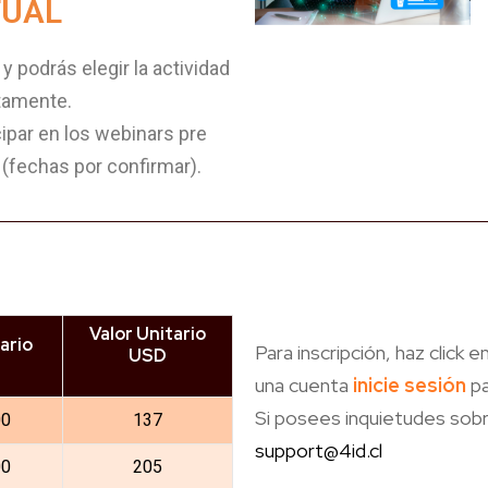
TUAL
y podrás elegir la actividad
tamente.
ipar en los webinars pre
(fechas por confirmar).
Valor Unitario
ario
Para inscripción, haz click e
USD
una cuenta
inicie sesión
pa
Si posees inquietudes sobr
00
137
support@4id.cl
00
205