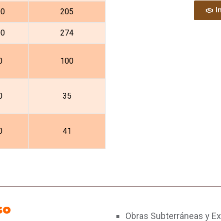
I
00
205
00
274
0
100
0
35
0
41
so
Obras Subterráneas y E