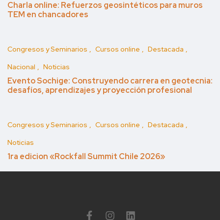
Charla online: Refuerzos geosintéticos para muros
TEM en chancadores
Congresos y Seminarios
Cursos online
Destacada
Nacional
Noticias
Evento Sochige: Construyendo carrera en geotecnia:
desafíos, aprendizajes y proyección profesional
Congresos y Seminarios
Cursos online
Destacada
Noticias
1ra edicion «Rockfall Summit Chile 2026»