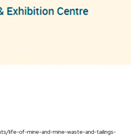
s/life-
of-mine-and-mine-waste-and-
tailings-