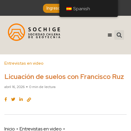
Spanish
Spanish
Ingreso de Socios
Entrevistas en video
Licuación de suelos con Francisco Ruz
abril 16, 2026
0 min de lectura
Inicio
Entrevistas en video