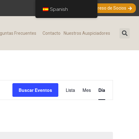
Ingreso de Socios
Spanish
guntas Frecuentes​
Contacto
Nuestros Auspiciadores
N
Buscar Eventos
Lista
Mes
Día
a
v
e
g
a