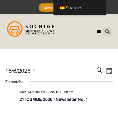
Spanish
Ingreso de Socios
N
N
16/6/2026
Buscar
Día
a
a
Seleccionar
En marcha
v
fecha.
v
e
junio 14 / 8:00 am
-
junio 19 / 6:00 pm
e
g
21 ICSMGE 2026 I Newsletter No. 1
a
g
c
a