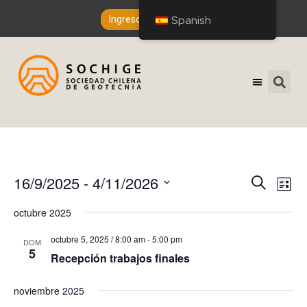
Spanish
Ingreso de Socios
N
N
16/9/2025
 - 
4/11/2026
Buscar
Lista
a
a
Seleccionar
octubre 2025
v
fecha.
v
e
octubre 5, 2025 / 8:00 am
-
5:00 pm
DOM
e
5
g
Recepción trabajos finales
a
g
c
noviembre 2025
a