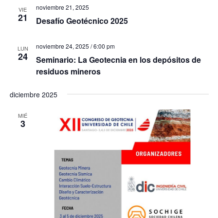
i
c
noviembre 21, 2025
VIE
ó
21
Desafío Geotécnico 2025
i
n
d
ó
noviembre 24, 2025 / 6:00 pm
LUN
e
24
n
Seminario: La Geotecnia en los depósitos de
v
residuos mineros
d
i
e
s
diciembre 2025
t
b
MIÉ
a
3
ú
s
s
d
q
e
E
u
v
e
e
d
n