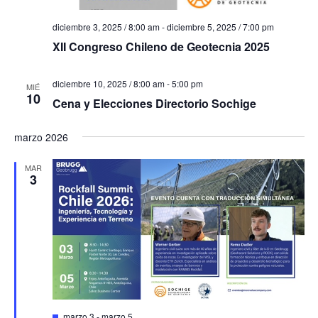
a
t
o
diciembre 3, 2025 / 8:00 am
-
diciembre 5, 2025 / 7:00 pm
y
XII Congreso Chileno de Geotecnia 2025
v
i
diciembre 10, 2025 / 8:00 am
-
5:00 pm
MIÉ
10
Cena y Elecciones Directorio Sochige
s
t
marzo 2026
a
MAR
s
3
d
e
E
v
e
Destacado
marzo 3
-
marzo 5