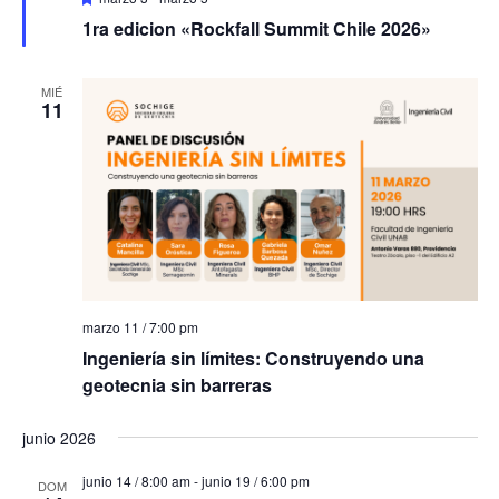
n
1ra edicion «Rockfall Summit Chile 2026»
t
o
MIÉ
11
s
marzo 11 / 7:00 pm
Ingeniería sin límites: Construyendo una
geotecnia sin barreras
junio 2026
junio 14 / 8:00 am
-
junio 19 / 6:00 pm
DOM