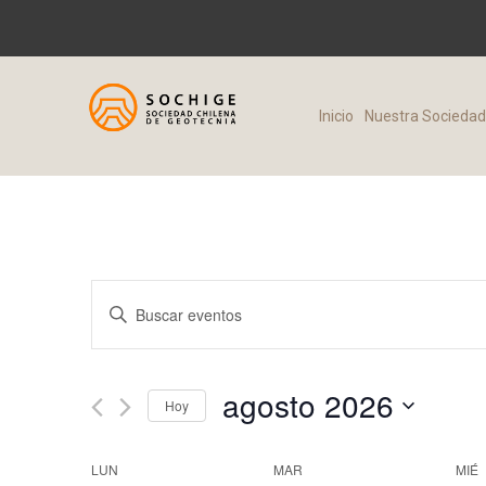
Inicio
Nuestra Socieda
N
Introduce
a
la
palabra
v
agosto 2026
clave.
Hoy
e
Busca
Seleccionar
C
Eventos
LUN
MAR
MIÉ
fecha.