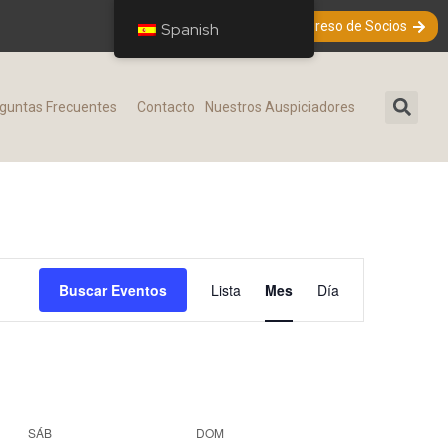
Ingreso de Socios
Spanish
guntas Frecuentes​
Contacto
Nuestros Auspiciadores
N
Buscar Eventos
Lista
Mes
Día
a
v
e
g
SÁB
DOM
a