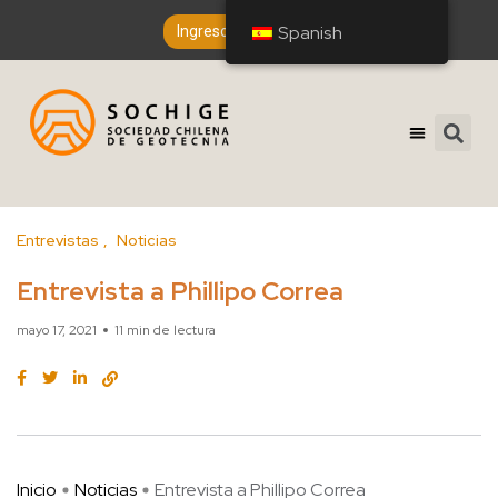
Spanish
Spanish
Ingreso de Socios
Entrevistas
Noticias
Entrevista a Phillipo Correa
mayo 17, 2021
11 min de lectura
Inicio
Noticias
Entrevista a Phillipo Correa