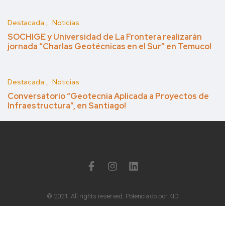
Destacada
Noticias
SOCHIGE y Universidad de La Frontera realizarán
jornada “Charlas Geotécnicas en el Sur” en Temuco!
Destacada
Noticias
Conversatorio “Geotecnia Aplicada a Proyectos de
Infraestructura”, en Santiago!
© 2021. All rights reserved. Potenciado por 4ID