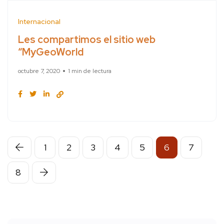
Internacional
Les compartimos el sitio web
“MyGeoWorld
octubre 7, 2020
1 min de lectura
1
2
3
4
5
6
7
8