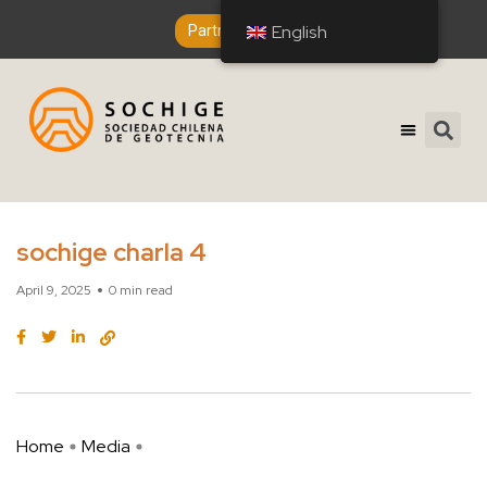
English
English
Partner Entry
sochige charla 4
April 9, 2025
0 min read
Home
Media