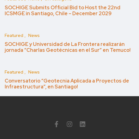
SOCHIGE Submits Official Bid to Host the 22nd
ICSMGE in Santiago, Chile – December 2029
Featured
News
SOCHIGE y Universidad de La Frontera realizarán
jornada “Charlas Geotécnicas en el Sur” en Temuco!
Featured
News
Conversatorio “Geotecnia Aplicada a Proyectos de
Infraestructura”, en Santiago!