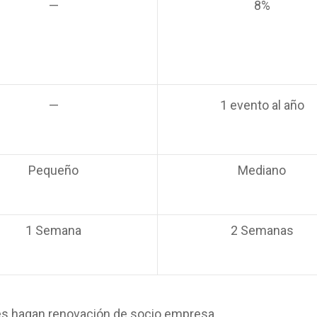
—
8%
—
1 evento al año
Pequeño
Mediano
1 Semana
2 Semanas
nes hagan renovación de socio empresa.