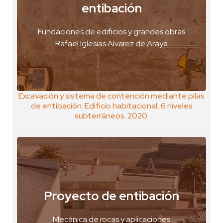
Santiago, Chile
entibación
VER FOTO
Fundaciones de edificios y grandes obras
VER GEOPOSTAL
Rafael Iglesias Alvarez de Araya
Excavación y sistema de contención mediante pilas
de entibación. Edificio habitacional, 6 niveles
subterráneos. 2020.
Proyecto de entibación
Puerto Puyuhuapi, Chile
VER FOTO
Mecánica de rocas y aplicaciones