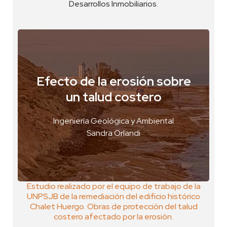
Desarrollos Inmobiliarios.
Efecto de la erosión sobre
Comodoro Rivadavia, Argentina
un talud costero
VER FOTO
Ingeniería Geológica y Ambiental
VER GEOPOSTAL
Sandra Orlandi
Estudio realizado por el equipo de trabajo de la
UNPSJB de la remediación del edificio histórico
Chalet Huergo. Obras de protección del talud
costero afectado por la erosión.