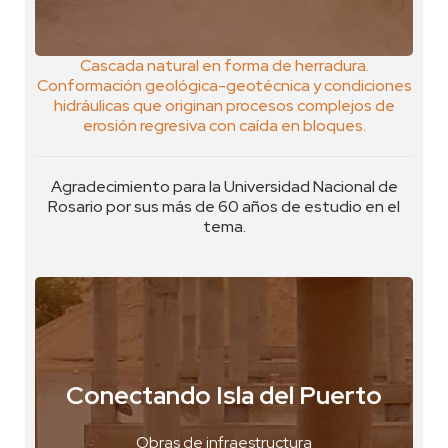
Cascada natural en forma de herradura.
Conformación geológica-geotécnica y condiciones
hidráulicas que originan procesos complejos de
erosión regresiva con caída en bloques.
Agradecimiento para la Universidad Nacional de
Rosario por sus más de 60 años de estudio en el
tema.
Concepción del Uruguay, Argentina
Conectando Isla del Puerto
VER FOTO
Obras de infraestructura