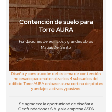
Contención de suelo para
Neuquén, Argentina
Torre AURA
VER FOTO
Fundaciones de edificios y grandes obras
VER GEOPOSTAL
Matías Del Santo
Diseño y construcción del sistema de contención
necesario para materializar los 4 subsuelos del
edificio Torre AURA en base a una cortina de pilotes
y anclajes activos y pasivos.
Se agradece la oportunidad de diseñar a
Geofundaciones S.A. y a la empresa ASPA