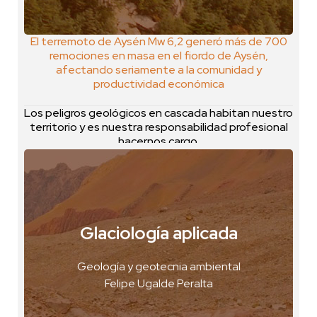
El terremoto de Aysén Mw 6,2 generó más de 700
remociones en masa en el fiordo de Aysén,
afectando seriamente a la comunidad y
productividad económica
Los peligros geológicos en cascada habitan nuestro
territorio y es nuestra responsabilidad profesional
hacernos cargo.
Glaciología aplicada
Glaciar Loma Larga, Chile
VER FOTO
Geología y geotecnia ambiental
Felipe Ugalde Peralta
VER GEOPOSTAL