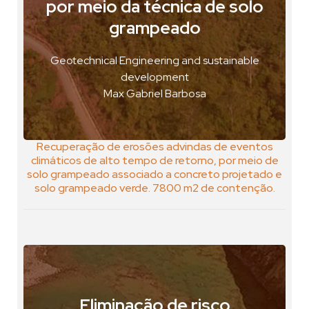
por meio da técnica de solo
Mina do Salobo, Brasil
grampeado
VER FOTO
Geotechnical Engineering and sustainable
VER GEOPOSTAL
development
Max Gabriel Barbosa
Recuperação de erosões advindas de eventos
climáticos de alto tempo de retorno, por meio de
solo grampeado associado a concreto projetado e
solo grampeado verde. 7800 m2 de contenção.
Eliminação de risco