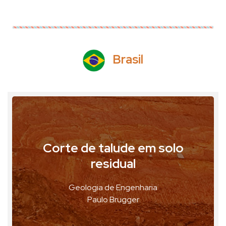
Brasil
Corte de talude em solo
São Paulo, Brasil
residual
VER FOTO
Geologia de Engenharia
VER GEOPOSTAL
Paulo Brugger