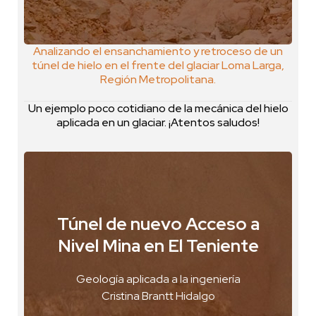
Analizando el ensanchamiento y retroceso de un
túnel de hielo en el frente del glaciar Loma Larga,
Región Metropolitana.
Un ejemplo poco cotidiano de la mecánica del hielo
aplicada en un glaciar. ¡Atentos saludos!
Túnel de nuevo Acceso a
Mina El Teniente, Chile
Nivel Mina en El Teniente
VER FOTO
Geología aplicada a la ingeniería
VER GEOPOSTAL
Cristina Brantt Hidalgo