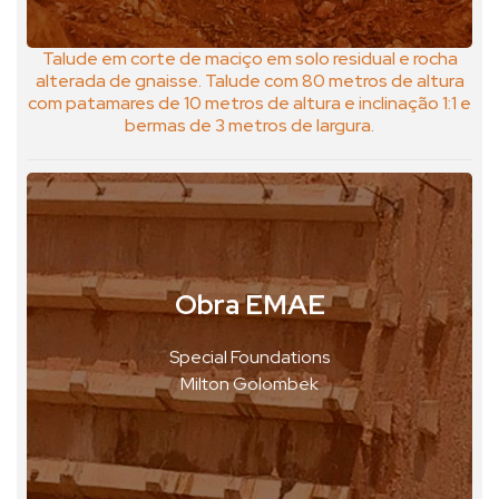
Talude em corte de maciço em solo residual e rocha
alterada de gnaisse. Talude com 80 metros de altura
com patamares de 10 metros de altura e inclinação 1:1 e
bermas de 3 metros de largura.
Obra EMAE
São Paulo, Brasil
VER FOTO
Special Foundations
Milton Golombek
VER GEOPOSTAL