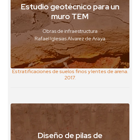
Estudio geotécnico para un
Concepción, Chile
muro TEM
VER FOTO
Obras de infraestructura
VER GEOPOSTAL
Rafael Iglesias Alvarez de Araya
Estratificaciones de suelos finos y lentes de arena.
2017.
Diseño de pilas de