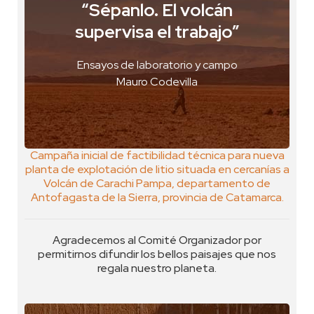
“Sépanlo. El volcán
Cercano a volcán de Carachi Pampa,
supervisa el trabajo”
Catamarca, Argentina
VER FOTO
Ensayos de laboratorio y campo
VER GEOPOSTAL
Mauro Codevilla
Campaña inicial de factibilidad técnica para nueva
planta de explotación de litio situada en cercanías a
Volcán de Carachi Pampa, departamento de
Antofagasta de la Sierra, provincia de Catamarca.
Agradecemos al Comité Organizador por
permitirnos difundir los bellos paisajes que nos
regala nuestro planeta.