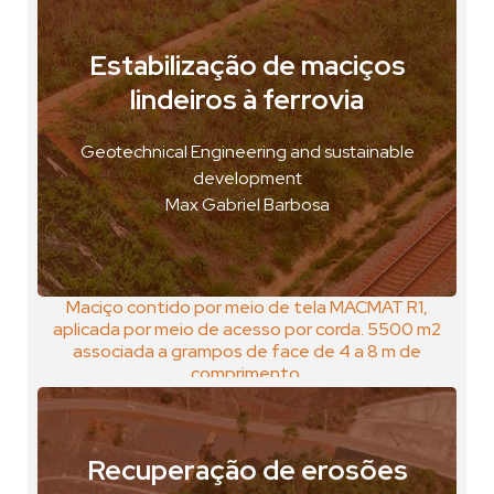
Estabilização de maciços
lindeiros à ferrovia
Canaã dos Carajás, Brasil
VER FOTO
Geotechnical Engineering and sustainable
VER GEOPOSTAL
development
Max Gabriel Barbosa
Maciço contido por meio de tela MACMAT R1,
aplicada por meio de acesso por corda. 5500 m2
associada a grampos de face de 4 a 8 m de
comprimento.
Recuperação de erosões