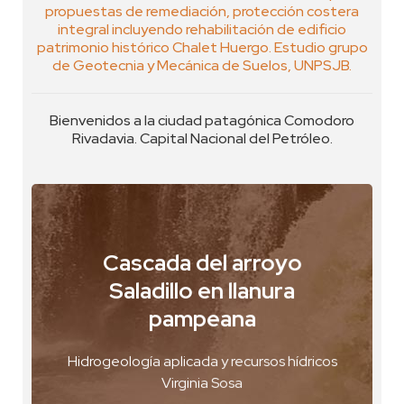
propuestas de remediación, protección costera
integral incluyendo rehabilitación de edificio
patrimonio histórico Chalet Huergo. Estudio grupo
de Geotecnia y Mecánica de Suelos, UNPSJB.
Bienvenidos a la ciudad patagónica Comodoro
Rivadavia. Capital Nacional del Petróleo.
Cascada del arroyo
Saladillo en llanura
Rosario, Argentina
pampeana
VER FOTO
VER GEOPOSTAL
Hidrogeología aplicada y recursos hídricos
Virginia Sosa