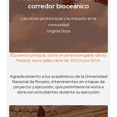
Rosario, Argentina
corredor bioceánico
VER FOTO
Las obras geotécnicas y su impacto en la
VER GEOPOSTAL
comunidad
Virginia Sosa
El puente principal, sobre el canal navegable del río
Paraná, tiene gálibo libre de 300 m por 50 m.
Agradecimiento a los académicos de la Universidad
Nacional de Rosario, intervinientes en etapas de
proyecto y ejecución, que permitieron la visita a
obra con estudiantes durante su ejecución.