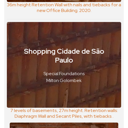
36m height Retention Wall with nails and tiebacks for a
new Office Building. 2020.
Shopping Cidade de São
São Paulo, Brasil
Paulo
VER FOTO
Special Foundations
VER GEOPOSTAL
Milton Golombek
7 levels of basements, 27m height. Retention walls:
Diaphragm Wall and Secant Piles, with tiebacks .
Foundatiosn on Large Bored Piles. 2019.