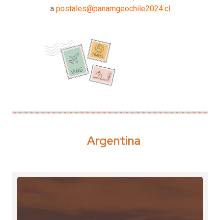
a
postales@panamgeochile2024.cl
Argentina