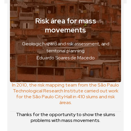
Risk área for mass
movements
São Paulo, Brasil
VER FOTO
Geologic hazard and risk assessment, and
VER GEOPOSTAL
territorial planning
Eduardo Soares de Macedo
In 2010, the risk mapping team from the São Paulo
Technological Research Institute carried out work
for the São Paulo City Hall in 410 slums and risk
áreas.
Thanks for the opportunity to show the slums
problems with mass movements.