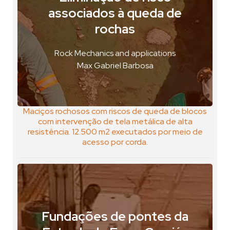
associados à queda de
Mina do Sossego, Brasil
rochas
VER FOTO
VER GEOPOSTAL
Rock Mechanics and applications
Max Gabriel Barbosa
Maciços rochosos com riscos de queda de blocos
com intervenção de tela metálica de alta
resistência. 12.500 m2 executados por meio de
acesso por corda.
Fundações de pontes da
Marabá, Brasil