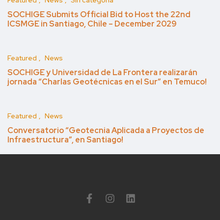
Featured
News
Sin categoría
SOCHIGE Submits Official Bid to Host the 22nd
ICSMGE in Santiago, Chile – December 2029
Featured
News
SOCHIGE y Universidad de La Frontera realizarán
jornada “Charlas Geotécnicas en el Sur” en Temuco!
Featured
News
Conversatorio “Geotecnia Aplicada a Proyectos de
Infraestructura”, en Santiago!