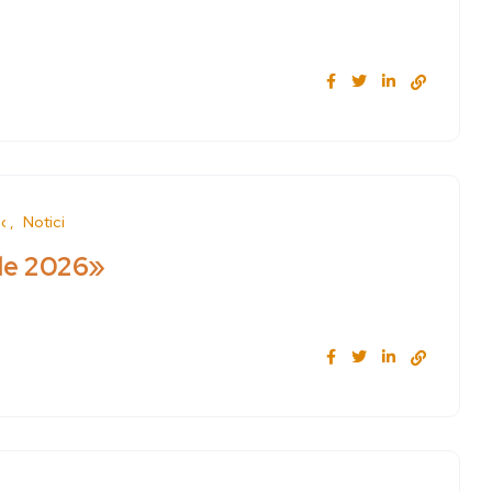
d
News
ile 2026»