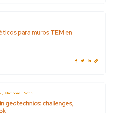
téticos para muros TEM en
d
Nacional
News
in geotechnics: challenges,
ook