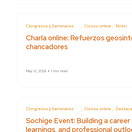
Conferences and Seminars
Cursos online
News
Charla online: Refuerzos geosin
chancadores
May 12, 2026
1 min read
Conferences and Seminars
Cursos online
Feature
Sochige Event: Building a career 
learnings, and professional outl