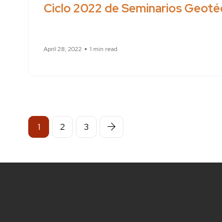
Ciclo 2022 de Seminarios Geotéc
April 28, 2022
1 min read
1
2
3